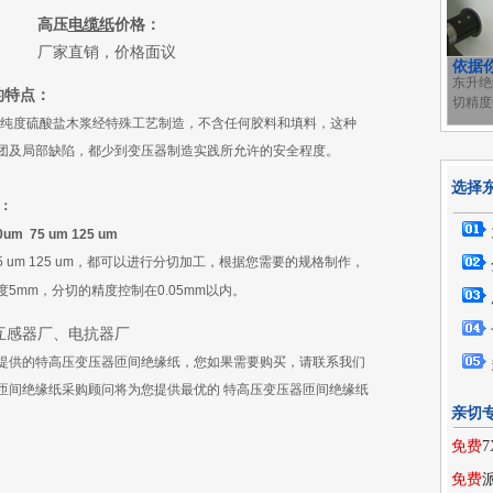
高压
电缆纸
价格：
厂家直销，价格面议
依据
东升绝
的特点：
切精度
纯度硫酸盐木浆经特殊工艺制造，不含任何胶料和填料，这种
团及局部缺陷，都少到变压器制造实践所允许的安全程度。
选择
：
0um 75 um 125 um
 um 125 um
，都可以进行分切加工，根据您需要的规格制作，
度
5mm
，分切的精度控制在
0.05mm
以内。
互感器厂、电抗器厂
提供的特
高压变压器匝间绝缘纸
，您如果需要购买，请联系我们
匝间绝缘纸
采购顾问将为您提供最优的
特
高压变压器匝间绝缘纸
亲切
免费
免费