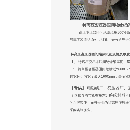
特
高压变压器匝间绝缘纸
高压变压器匝间绝缘纸用
100%
高
纸厚度和组织均匀，针孔、未分散纤维
特
高压变压器匝间绝缘纸的规格及厚度
1
、
特
高压变压器匝间绝缘纸厚度：
5
2
、特
高压变压器匝间绝缘纸
50um 75
最宽分切的宽度最大
1600mm
，最窄宽
【专供】
电磁线厂、变压器厂、
绝缘材料
全国很多省市都有用东升
所
的在线客服，东升专业的特
高压变压器
采购咨询服务。