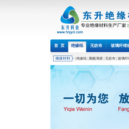
首 页
绝缘纸
无纺布
玻璃纤维
|
绝缘纸
|
聚酯薄膜
|
无纺布
|
玻璃纤