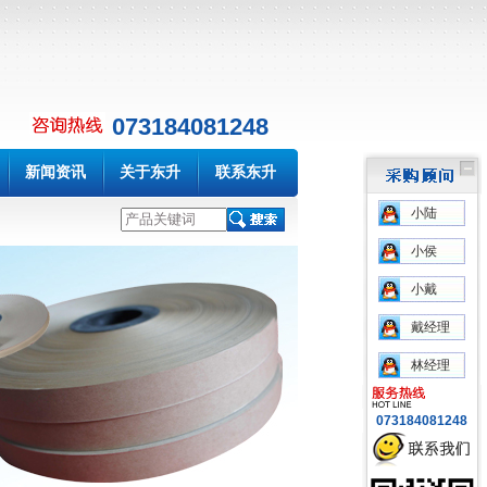
073184081248
新闻资讯
关于东升
联系东升
小陆
小侯
小戴
戴经理
林经理
073184081248