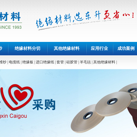
纱
绝缘材料分切
其他绝缘材料
应用行业
成功案例
维纱
|
电缆纸
|
绝缘板
|
进口绝缘纸
|
套管
|
硅胶管
|
羊毛毡
|
其他绝缘材料
|