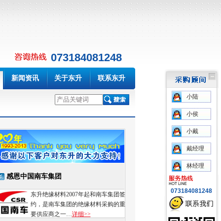
073184081248
新闻资讯
关于东升
联系东升
小陆
小侯
小戴
戴经理
林经理
感恩中国南车集团
073184081248
东升绝缘材料2007年起和南车集团签
约，是南车集团的绝缘材料采购的重
要供应商之一…
详细>>