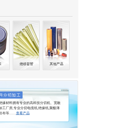
缘材料拥有专业的高科技分切机、宽敞
加工厂房,专业分切电缆纸,绝缘纸,聚酯薄
纺布等……
查看产品