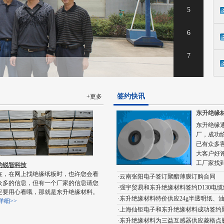
签约快讯
+更多
东升绝缘
东升绝缘
厂，成功
已有众多
大客户好
工厂家找
约锐智科技
在，在网上找绝缘纸板时，也许您会看
·云南张阳电子签订聚酯薄膜订购合同
众多的信息，但有一个厂家的信息请您
·强宇贸易和东升绝缘材料签约D130电缆
定要用心看哦，那就是东升绝缘材料。
·东升绝缘材料特价供应24g半透明纸、
详细>>
·上海仙钜电子和东升绝缘材料成功签约
·东升绝缘材料为三益互感器供应菱格点