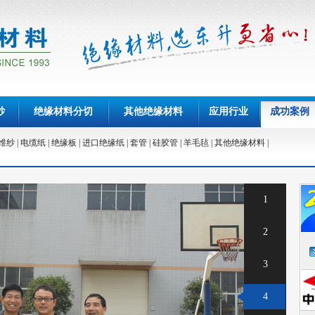
纱
绝缘材料分切
其他绝缘材料
应用行业
成功案例
维纱
|
电缆纸
|
绝缘板
|
进口绝缘纸
|
套管
|
硅胶管
|
羊毛毡
|
其他绝缘材料
|