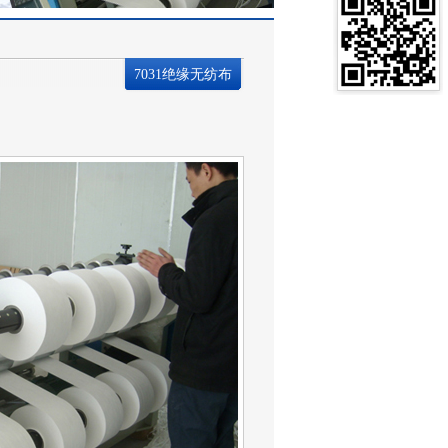
7031绝缘无纺布