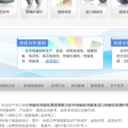
东升绝缘材料生产、批发、销售电缆纸、绝缘纸
东升绝
板、电话纸、高压电缆纸、绝缘红钢纸、绝缘套
的分切
管、绝缘漆……
联系我们
膜，无
缘材料分切
其他绝缘材料
应用行业
成功案例
新闻资讯
关于东升
—专业生产加工销售
绝缘纸
|
电缆纸
|
聚脂薄膜
|
无纺布
|
绝缘板
|
绝缘漆
|
进口绝缘纸
|
玻璃纤
种绝缘材料，产品图片、颜色仅供参考，如有变动请以实物为准。
阀门
|
网络公司
|
国家电网
|
金杯电工
|
网站每个版面的设计、图片、色彩已申请国家知识产权保护，如有仿冒，盗用必究。
网络（全网营销实战专家）
备案号：
湘ICP备15011507号-1