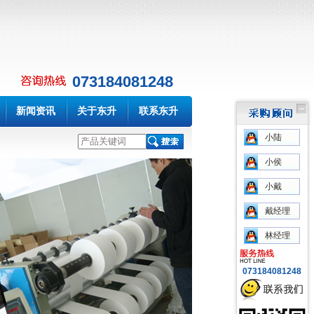
073184081248
新闻资讯
关于东升
联系东升
小陆
小侯
小戴
戴经理
林经理
073184081248