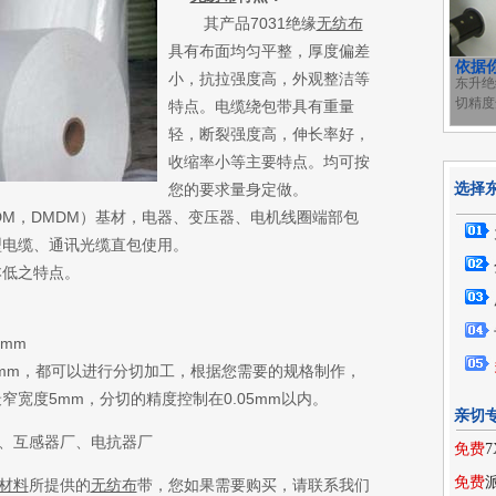
其产品7031绝缘
无纺布
具有布面均匀平整，厚度偏差
依据
小，抗拉强度高，外观整洁等
东升绝
切精度
特点。电缆绕包带具有重量
轻，断裂强度高，伸长率好，
收缩率小等主要特点。均可按
您的要求量身定做。
选择
M，DMDM）基材，电器、变压器、电机线圈端部包
型电缆、通讯光缆直包使用。
低之特点。
8 mm
7 0.08 mm，都可以进行分切加工，根据您需要的规格制作，
最窄宽度5mm，分切的精度控制在0.05mm以内。
亲切
、互感器厂、电抗器厂
免费
免费
材料
所提供的
无纺布
带，
您如果需要购买
，请联系我们