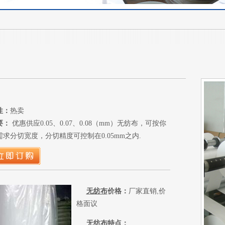
性：
热卖
要：
优惠供应0.05、0.07、0.08（mm）无纺布，可按你
需求分切宽度，分切精度可控制在0.05mm之内.
无纺布
价格：
厂家直销,价
格面议
无纺布
特点：