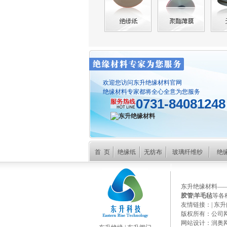
欢迎您访问东升绝缘材料官网
绝缘材料专家都将全心全意为您服务
0731-84081248
首 页
绝缘纸
无纺布
玻璃纤维纱
绝
东升绝缘材料—
胶管
|
羊毛毡
等各
友情链接：|
东升
版权所有：公司
网站设计：
润奥