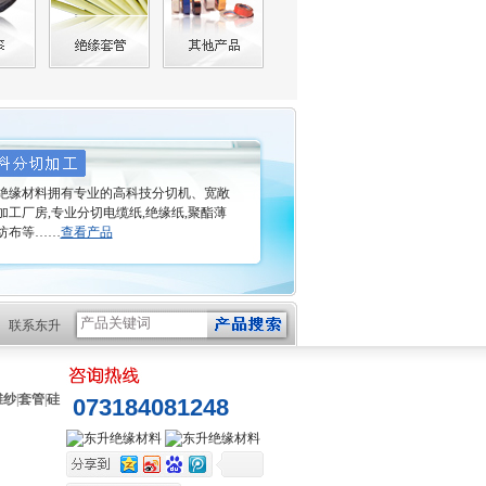
缘材料拥有专业的高科技分切机、宽敞
加工厂房,专业分切电缆纸,绝缘纸,聚酯薄
纺布等……
查看产品
联系东升
维纱
|
套管
|
硅
073184081248