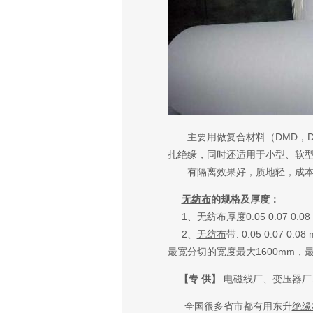
主要用做复合材料（DMD，D
扎绝缘，同时还适用于小型、软
有隔离效果好，质地轻，成本
无纺布
的规格及厚度：
1、
无纺布
厚度0.05 0.07 0.0
2、
无纺布
带: 0.05 0.0
最宽分切的宽度最大1600mm，
【专 供】
电磁线厂、变压器厂
全国很多省市都有用
东升
绝缘