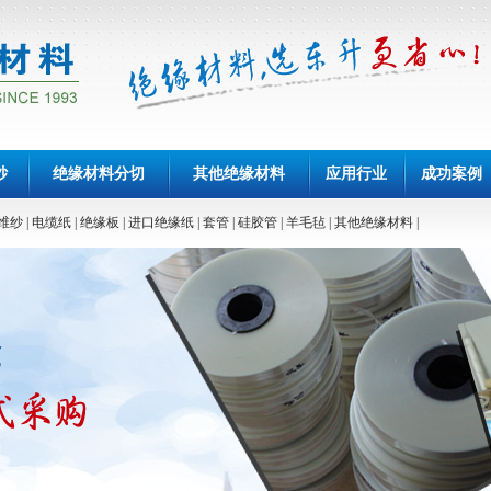
纱
绝缘材料分切
其他绝缘材料
应用行业
成功案例
维纱
|
电缆纸
|
绝缘板
|
进口绝缘纸
|
套管
|
硅胶管
|
羊毛毡
|
其他绝缘材料
|