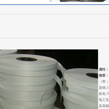
属性：
摘要：
（带 
直销,
纺布,7
电工无
及高精