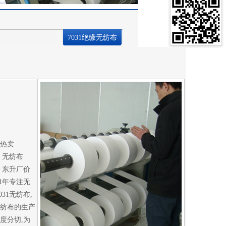
7031绝缘无纺布
热卖
无纺布
）东升厂价
31年专注无
031无纺布,
纺布的生产
度分切,为