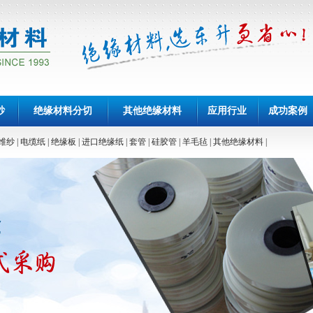
纱
绝缘材料分切
其他绝缘材料
应用行业
成功案例
维纱
|
电缆纸
|
绝缘板
|
进口绝缘纸
|
套管
|
硅胶管
|
羊毛毡
|
其他绝缘材料
|