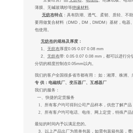
主要经营产品:
无纺布
、
电缆纸
、绝缘纸板、电话
薄膜、无碱玻璃纱等
绝缘材料
.
无纺布
特点
：具有防潮、透气、柔韧、质轻、不
要用做复合材料（DMD，DM，DMDM）基材，电
包使用。
无纺布
的规格及厚度：
1、
无纺布
厚度0.05 0.07 0.08 mm
2、
无纺布
带: 0.05 0.07 0.08 mm，
分切的精度控制在0.05mm以内。
我们的客户全国很多省市都有用： 如：湘潭、株洲、
专 供：电磁线厂、变压器厂、互感器厂
我们的服务：
一、快捷的定货服务
1、所有客户均可得到公司产品样本，供您了解产品
2、所有客户均可电话、电传、网上定货，特殊产品
最短的时间内予以满足您的。
3、以上产品出厂为简单包装，如需包装箱包装，费