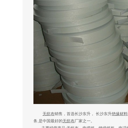
无纺布
销售，首选长沙东升， 长沙东升
绝缘材料
务,是中国最好的
无纺布
厂家之一。