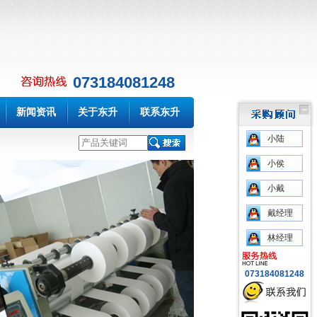
073184081248
新闻资讯
关于东升
联系东升
小陆
小侯
小戴
戴经理
林经理
073184081248