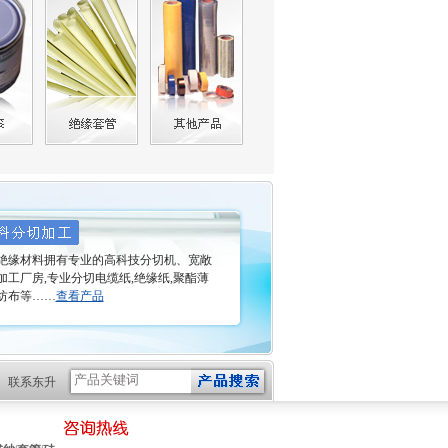
缘材料拥有专业的高科技分切机、宽敞
加工厂房,专业分切电缆纸,绝缘纸,聚酯薄
纺布等……
查看产品
联系东升