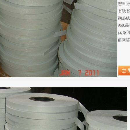
您量身
省钱省
询热线:4
968,
优,欢
前来咨