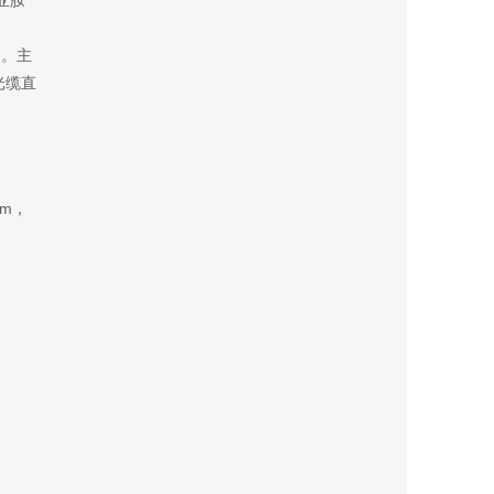
亚胺
点。主
光缆直
mm，