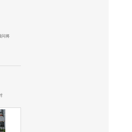
顾问将
对