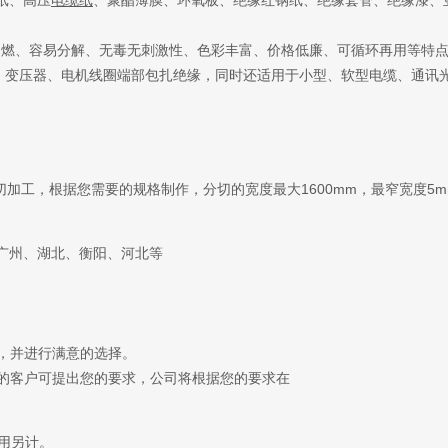
纸、高压
电缆纸
、聚酯薄膜、环氧板、绝缘红钢纸、绝缘套管、绝缘漆、
助燃、容易分解、无毒无刺激性、色彩丰富、价格低廉、可循环再用等特
器、变压器、电机线圈端部包扎绝缘，同时还适用于小型、软型电缆、通讯
都可以进行分切加工，根据您需要的规格制作，分切的宽度最大1600mm，最窄宽度5
广州、湖北、衡阳、河北等
，并进行满意的选择。
的客户可提出您的要求，公司将根据您的要求在
用另计。