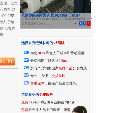
定做，让您
心省力.咨
100%的为您承担了分切的损耗!
00-0255-
东升绝缘材料完全按照您的需求进行分切加工，损耗
品种齐,价格
无需担忧，按您需要的规格……
1
2
3
迎新老客户
询.
选择东升绝缘材料的
5大理由
为您
100%
降低人工成本和劳动强度
分切精度可以达到
0.5mm
所有产品均由国家
名牌产品
分切而成
专业、方便、
交货及时
多重保障
，确保产品最佳性能。
亲切专业的
免费服务
免费
7X24小时提供专业的咨询服务
免费
派专业人员上门调查、研究