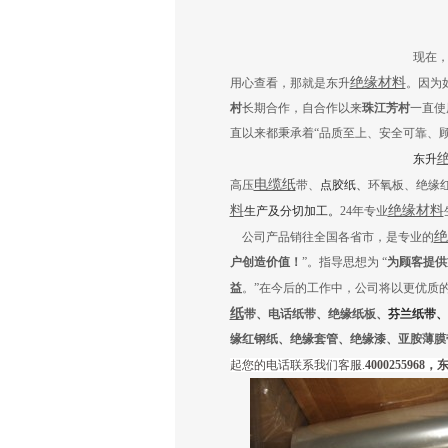
现在
绝缘材料
用心查看，那就是东升
。因为
村
长期合作，自合作以来
珠江芳村
一直使
直以来都秉承着“品质至上、安全可靠、
东升
电缆纸
高压
带、
点胶纸、
环氧板、绝缘
料
绝缘材料
生产及分切加工
。
24年
专业
绝
公司产品销往全国各省市，是专业的
户创造价值！
”。指导思想为 “
为顾客提供
益
。”在今后的工作中，公司将以更优质
纸
带、电话纸带、绝缘纸板、
芬兰
纸
带
、
缘红钢纸、绝缘套管、绝缘漆、亚胺薄膜
起您的电话
联系
我们
客服
.
4000255968，