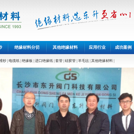
纱
绝缘材料分切
其他绝缘材料
应用行业
成功案例
维纱
|
电缆纸
|
绝缘板
|
进口绝缘纸
|
套管
|
硅胶管
|
羊毛毡
|
其他绝缘材料
|