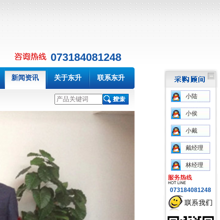
073184081248
新闻资讯
关于东升
联系东升
小陆
小侯
小戴
戴经理
林经理
073184081248