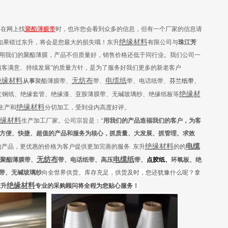
，在网上找
聚酯薄膜带
时，也许您会看到众多的信息，但有一个厂家的信息请
绝缘材料
如果错过东升，将会是您最大的损失哦！
东升
有限公司与
珠江芳
用我们的聚酯薄膜，
产品
不但
质量好，销售价格
还
低于同行业
。
我们公司一
顾客满意、持续发展”的质量方针，是为了服务好我们更多的新老客户
绝缘材料
无纺布
电缆纸
从事
聚酯薄膜带、
带、
带、电话纸带、
芬兰纸
带
、
绝缘材
红钢纸、绝缘套管、绝缘漆、亚胺薄膜带、无碱玻璃纱
、
绝缘纸板等
绝缘材料
生产和
分切加工
，受到业内高度好评。
缘材料
生产加工厂家。
公司宗旨是：“
用我们的产品造福我们的客户，为客
方便、快捷、超值的产品和服务为核心，抓质量、大发展、抓管理、求效
绝缘材料
电缆
的产品，更优惠的价格为客户提供更加完善的服务
.
东升
的
的
无纺布
电缆纸
聚酯薄膜带、
带、电话纸带、高压
带、
点胶纸、
环氧板、绝
带、无碱玻璃纱
向全
世界供
货
。
库存充足，供货及时，
您还犹豫什么呢？
拿
绝缘材料
东升
专业的采购顾问将全程为您贴心服务！